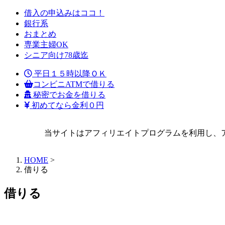
借入の申込みはココ！
銀行系
おまとめ
専業主婦OK
シニア向け78歳迄
平日１５時以降ＯＫ
コンビニATMで借りる
秘密でお金を借りる
初めてなら金利０円
当サイトはアフィリエイトプログラムを利用し、
HOME
>
借りる
借りる