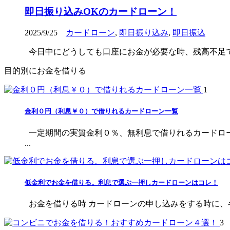
即日振り込みOKのカードローン！
2025/9/25
カードローン
,
即日振り込み
,
即日振込
今日中にどうしても口座にお金が必要な時、残高不足で
目的別にお金を借りる
1
金利０円（利息￥０）で借りれるカードローン一覧
一定期間の実質金利０％、無利息で借りれるカードロ
...
低金利でお金を借りる。利息で選ぶ一押しカードローンはコレ！
お金を借りる時 カードローンの申し込みをする時に、各社を
3