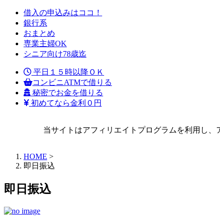
借入の申込みはココ！
銀行系
おまとめ
専業主婦OK
シニア向け78歳迄
平日１５時以降ＯＫ
コンビニATMで借りる
秘密でお金を借りる
初めてなら金利０円
当サイトはアフィリエイトプログラムを利用し、
HOME
>
即日振込
即日振込