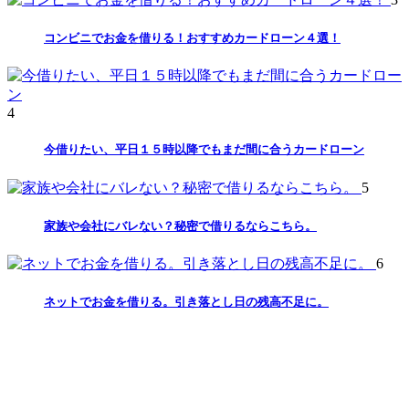
コンビニでお金を借りる！おすすめカードローン４選！
4
今借りたい、平日１５時以降でもまだ間に合うカードローン
5
家族や会社にバレない？秘密で借りるならこちら。
6
ネットでお金を借りる。引き落とし日の残高不足に。