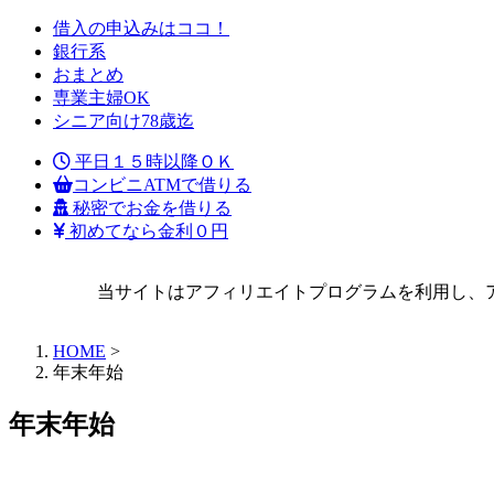
借入の申込みはココ！
銀行系
おまとめ
専業主婦OK
シニア向け78歳迄
平日１５時以降ＯＫ
コンビニATMで借りる
秘密でお金を借りる
初めてなら金利０円
当サイトはアフィリエイトプログラムを利用し、
HOME
>
年末年始
年末年始