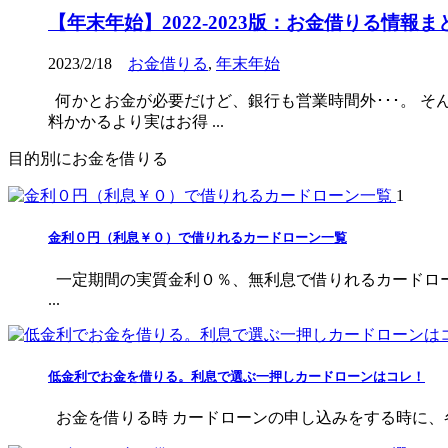
【年末年始】2022-2023版：お金借りる情報ま
2023/2/18
お金借りる
,
年末年始
何かとお金が必要だけど、銀行も営業時間外･･･。 そ
料かかるより実はお得 ...
目的別にお金を借りる
1
金利０円（利息￥０）で借りれるカードローン一覧
一定期間の実質金利０％、無利息で借りれるカードロ
...
低金利でお金を借りる。利息で選ぶ一押しカードローンはコレ！
お金を借りる時 カードローンの申し込みをする時に、各社を