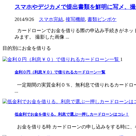
スマホやデジカメで提出書類を鮮明に写メ、撮
2014/9/26
スマホ完結
,
接写機能
,
書類ピンボケ
カードローンでお金を借りる際の申込み手続きがネット
みます。 撮影した画像 ...
目的別にお金を借りる
1
金利０円（利息￥０）で借りれるカードローン一覧
一定期間の実質金利０％、無利息で借りれるカードロ
...
低金利でお金を借りる。利息で選ぶ一押しカードローンはコレ！
お金を借りる時 カードローンの申し込みをする時に、各社を