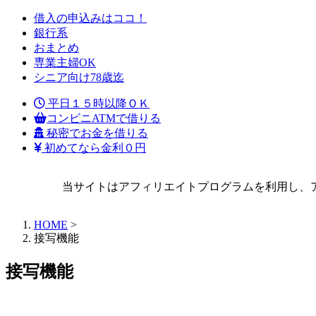
借入の申込みはココ！
銀行系
おまとめ
専業主婦OK
シニア向け78歳迄
平日１５時以降ＯＫ
コンビニATMで借りる
秘密でお金を借りる
初めてなら金利０円
当サイトはアフィリエイトプログラムを利用し、
HOME
>
接写機能
接写機能