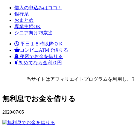
借入の申込みはココ！
銀行系
おまとめ
専業主婦OK
シニア向け78歳迄
平日１５時以降ＯＫ
コンビニATMで借りる
秘密でお金を借りる
初めてなら金利０円
当サイトはアフィリエイトプログラムを利用し、
無利息でお金を借りる
2020/07/05