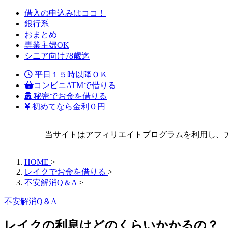
借入の申込みはココ！
銀行系
おまとめ
専業主婦OK
シニア向け78歳迄
平日１５時以降ＯＫ
コンビニATMで借りる
秘密でお金を借りる
初めてなら金利０円
当サイトはアフィリエイトプログラムを利用し、
HOME
>
レイクでお金を借りる
>
不安解消Q＆A
>
不安解消Q＆A
レイクの利息はどのくらいかかるの？