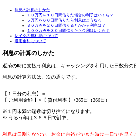
利息の計算のしかた
１０万円を１０日間借りた場合の利子はいくら？
５万円を６０日間借りたら利息はこうなる
３０万円を２０日間借りるとかかる利息は？
１００万円を３０日間借りたら金利はいくら？
レイクの無利息について
適用金利について
利息の計算のしかた
返済の時に支払う利息は、キャッシングを利用した日数分の
利息の計算方法は、次の通りです。
【１日分の利息】＝
【 ご利用金額 】×【 貸付利率 】÷365日（366日）
※１円未満の端数は切り捨てになります。
※ うるう年は３６６日で計算。
利息は日割りなので、お金に余裕ができた時は一日でも早く