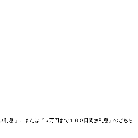
無利息
』、または『
５万円まで１８０日間無利息
』のどちら