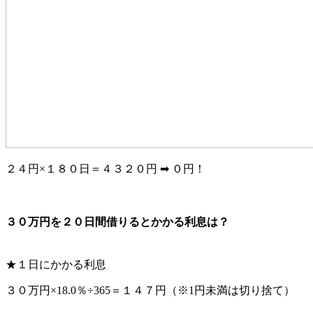
２４円×１８０日＝４３２０円 ➡ ０円！
３０万円を２０日間借りるとかかる利息は？
★１日にかかる利息
３０万円×18.0％÷365＝１４７円（※1円未満は切り捨て）