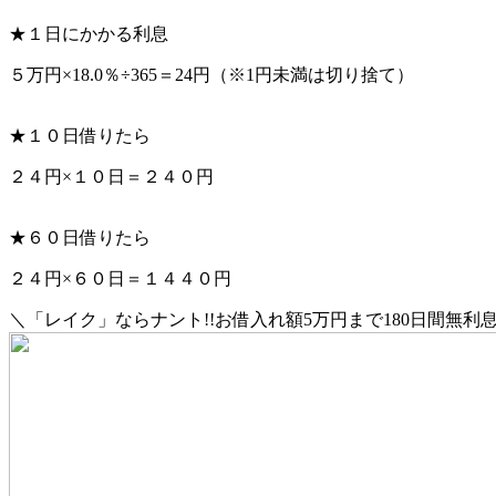
★１日にかかる利息
５万円×18.0％÷365＝24円（※1円未満は切り捨て）
★１０日借りたら
２４円×１０日＝２４０円
★６０日借りたら
２４円×６０日＝１４４０円
＼「レイク」ならナント!!お借入れ額5万円まで180日間無利息