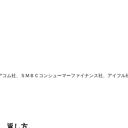
アコム社、ＳＭＢＣコンシューマーファイナンス社、アイフル
、返し方。