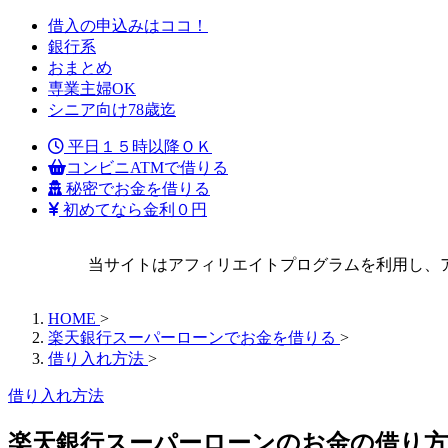
借入の申込みはココ！
銀行系
おまとめ
専業主婦OK
シニア向け78歳迄
平日１５時以降ＯＫ
コンビニATMで借りる
秘密でお金を借りる
初めてなら金利０円
当サイトはアフィリエイトプログラムを利用し、
HOME
>
楽天銀行スーパーローンでお金を借りる
>
借り入れ方法
>
借り入れ方法
楽天銀行スーパーローンのお金の借り方