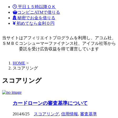
平日１５時以降ＯＫ
コンビニATMで借りる
秘密でお金を借りる
初めてなら金利０円
当サイトはアフィリエイトプログラムを利用し、アコム社、
ＳＭＢＣコンシューマーファイナンス社、アイフル社等から
委託を受け広告収益を得て運営しています
HOME
>
スコアリング
スコアリング
カードローンの審査基準について
2014/6/25
スコアリング
,
信用情報
,
審査基準