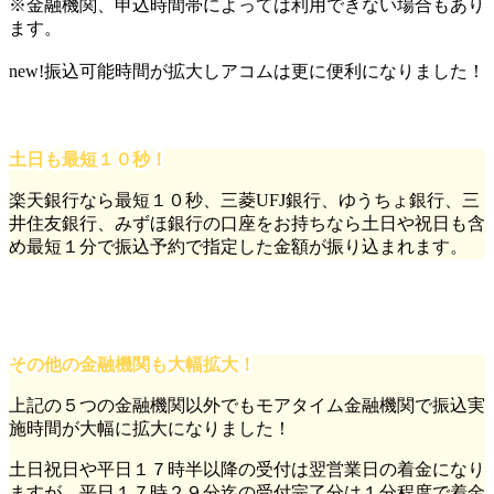
※金融機関、申込時間帯によっては利用できない場合もあり
ます。
new!
振込可能時間が拡大しアコムは更に便利になりました！
土日も最短１０秒！
楽天銀行なら最短１０秒
、
三菱UFJ銀行
、
ゆうちょ銀行
、
三
井住友銀行
、
みずほ銀行
の口座をお持ちなら土日や祝日も含
め最短１分で振込予約で指定した金額が振り込まれます。
その他の金融機関も大幅拡大！
上記の５つの金融機関以外でもモアタイム金融機関で振込実
施時間が大幅に拡大になりました！
土日祝日や平日１７時半以降の受付は翌営業日の着金になり
ますが、
平日１７時２９分迄の受付完了分は１分程度で着金