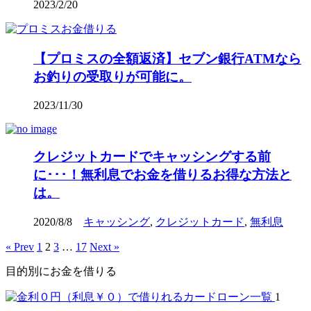
2023/2/20
【プロミスの全額返済】セブン銀行ATMなら
お釣りの受取りが可能に。
2023/11/30
クレジットカードでキャッシングする前
に･･･！無利息でお金を借りるお得な方法と
は。
2020/8/8
キャッシング
,
クレジットカード
,
無利息
« Prev
1
2
3
…
17
Next »
目的別にお金を借りる
1